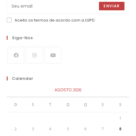
ENVIAR
Aceito os termos de acordo com a LGPD.
Siga-Nos
Calendar
AGOSTO 2026
D
S
T
Q
Q
S
S
1
2
3
4
5
6
7
8